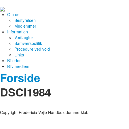
Om os
Bestyrelsen
Medlemmer
Information
Vedtægter
Samværspolitik
Procedure ved vold
Links
Billeder
Bliv medlem
Forside
DSCI1984
Copyright Fredericia-Vejle Håndbolddommerklub