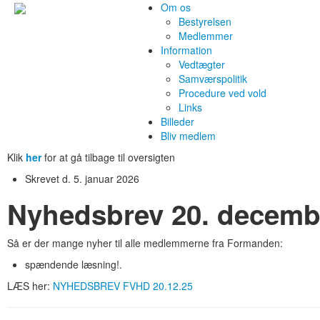
Om os
Bestyrelsen
Medlemmer
Information
Vedtægter
Samværspolitik
Procedure ved vold
Links
Billeder
Bliv medlem
Klik
her
for at gå tilbage til oversigten
Skrevet d. 5. januar 2026
Nyhedsbrev 20. decemb
Så er der mange nyher til alle medlemmerne fra Formanden:
spændende læsning!.
LÆS her:
NYHEDSBREV FVHD 20.12.25