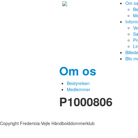
Om o
Be
M
Inform
Ve
Sa
Pr
Li
Billed
Bliv 
Om os
Bestyrelsen
Medlemmer
P1000806
Copyright Fredericia-Vejle Håndbolddommerklub