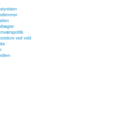
s
styrelsen
edlemmer
ation
dtægter
mværspolitik
ocedure ved vold
nks
er
medlem