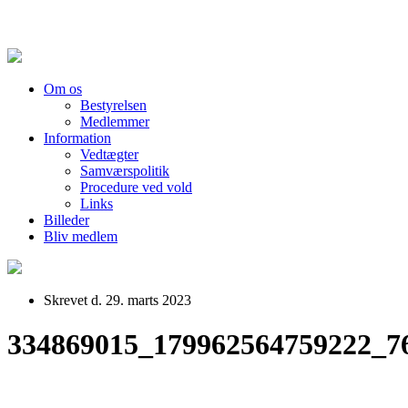
Om os
Bestyrelsen
Medlemmer
Information
Vedtægter
Samværspolitik
Procedure ved vold
Links
Billeder
Bliv medlem
Skrevet d. 29. marts 2023
334869015_179962564759222_7