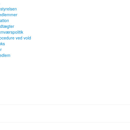
s
styrelsen
edlemmer
ation
dtægter
mværspolitik
ocedure ved vold
nks
er
medlem