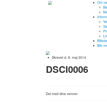
Om o
Be
M
Inform
Ve
Sa
Pr
Li
Billed
Bliv 
Skrevet d. 8. maj 2014
DSCI0006
Del med dine venner: