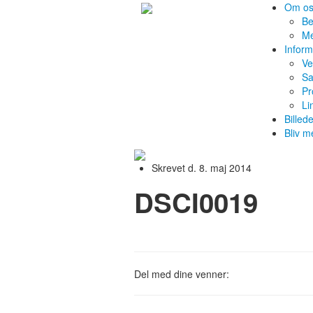
Om o
Be
M
Inform
Ve
Sa
Pr
Li
Billed
Bliv 
Skrevet d. 8. maj 2014
DSCI0019
Del med dine venner: