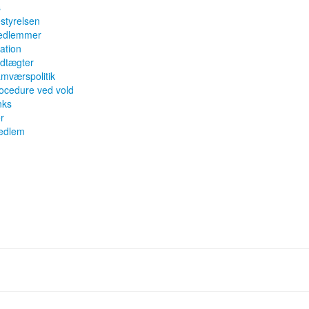
s
styrelsen
edlemmer
ation
dtægter
mværspolitik
ocedure ved vold
nks
er
medlem