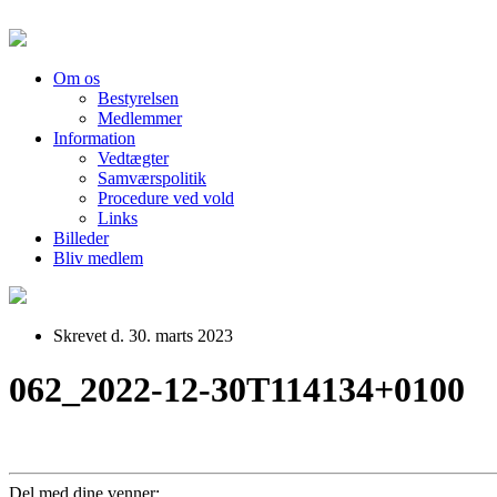
Om os
Bestyrelsen
Medlemmer
Information
Vedtægter
Samværspolitik
Procedure ved vold
Links
Billeder
Bliv medlem
Skrevet d. 30. marts 2023
062_2022-12-30T114134+0100
Del med dine venner: